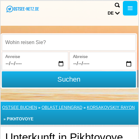
DE
Wohin reisen Sie?
Anreise
Abreise
Suchen
OSTSEE BUCHEN
»
OBLAST LENINGRAD
»
KORSAKOVSKIY RAYON
»
PIKHTOVOYE
Unterkunft in Pikhtovoye