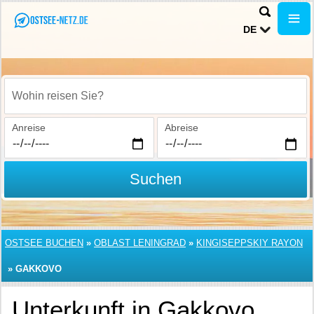
DE
Wohin reisen Sie?
Anreise
Abreise
Suchen
OSTSEE BUCHEN
»
OBLAST LENINGRAD
»
KINGISEPPSKIY RAYON
»
GAKKOVO
Unterkunft in Gakkovo