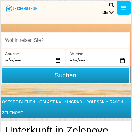
DE
Wohin reisen Sie?
Anreise
Abreise
Suchen
OSTSEE BUCHEN
»
OBLAST KALININGRAD
»
POLESSKIY RAYON
»
ZELENOYE
Unterkunft in Zelenoye