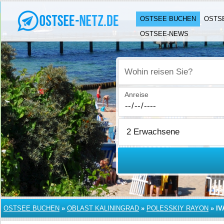
OSTSEE BUCHEN
OSTS
OSTSEE-NEWS
Wohin reisen Sie?
Anreise
OSTSEE BUCHEN
»
OBLAST KALININGRAD
»
POLESSKIY RAYON
»
I