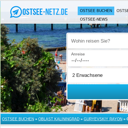
OSTSEE BUCHEN
OSTS
OSTSEE-NEWS
Wohin reisen Sie?
Anreise
OSTSEE BUCHEN
»
OBLAST KALININGRAD
»
GURYEVSKIY RAYON
»