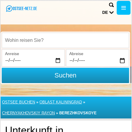
DE
Wohin reisen Sie?
Anreise
Abreise
Suchen
OSTSEE BUCHEN
»
OBLAST KALININGRAD
»
CHERNYAKHOVSKIY RAYON
»
BEREZHKOVSKOYE
Unterkunft in