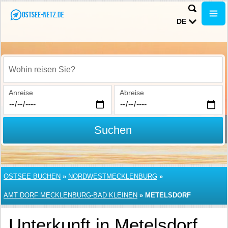
DE
Wohin reisen Sie?
Anreise
Abreise
Suchen
OSTSEE BUCHEN
»
NORDWESTMECKLENBURG
»
AMT DORF MECKLENBURG-BAD KLEINEN
»
METELSDORF
Unterkunft in Metelsdorf