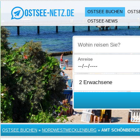
OSTSEE BUCHEN
OSTS
OSTSEE-NEWS
Wohin reisen Sie?
Anreise
OSTSEE BUCHEN
»
NORDWESTMECKLENBURG
»
AMT SCHÖNBERGE