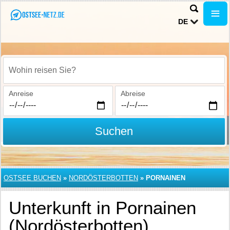
DE
Wohin reisen Sie?
Anreise
Abreise
Suchen
OSTSEE BUCHEN
»
NORDÖSTERBOTTEN
»
PORNAINEN
Unterkunft in Pornainen
(Nordösterbotten)