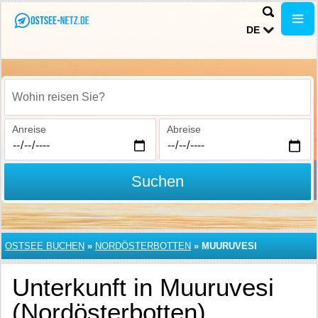
DE
Wohin reisen Sie?
Anreise
Abreise
Suchen
OSTSEE BUCHEN
»
NORDÖSTERBOTTEN
»
MUURUVESI
Unterkunft in Muuruvesi
(Nordösterbotten)