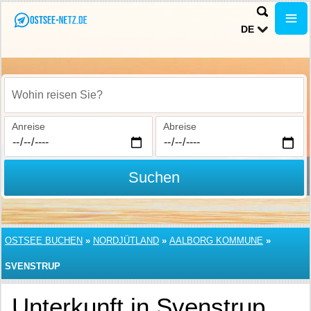
DE
Wohin reisen Sie?
Anreise
Abreise
Suchen
OSTSEE BUCHEN
»
NORDJÜTLAND
»
AALBORG KOMMUNE
»
SVENSTRUP
Unterkunft in Svenstrup