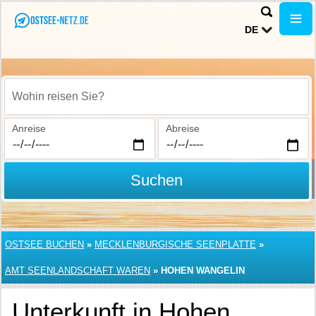
DE
Wohin reisen Sie?
Anreise
Abreise
Suchen
OSTSEE BUCHEN
»
MECKLENBURGISCHE SEENPLATTE
»
AMT SEENLANDSCHAFT WAREN
»
HOHEN WANGELIN
Unterkunft in Hohen