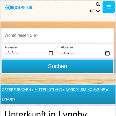
DE
Wohin reisen Sie?
Anreise
Abreise
Suchen
OSTSEE BUCHEN
»
MITTELJÜTLAND
»
NORDDJURS KOMMUNE
»
LYNGBY
Unterkunft in Lyngby