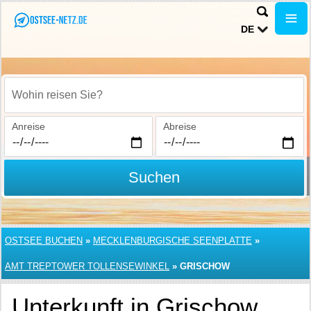
DE
Wohin reisen Sie?
Anreise
Abreise
Suchen
OSTSEE BUCHEN
»
MECKLENBURGISCHE SEENPLATTE
»
AMT TREPTOWER TOLLENSEWINKEL
»
GRISCHOW
Unterkunft in Grischow