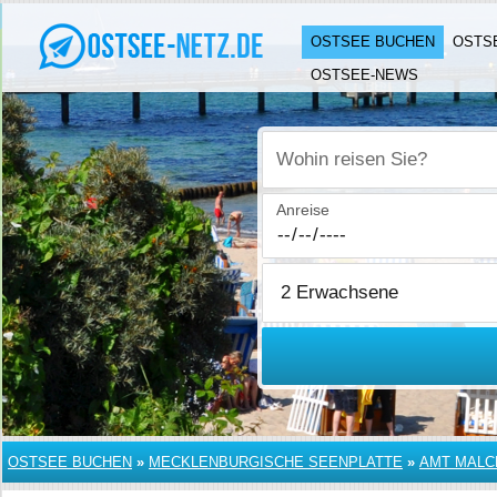
OSTSEE BUCHEN
OSTS
OSTSEE-NEWS
Wohin reisen Sie?
Anreise
OSTSEE BUCHEN
»
MECKLENBURGISCHE SEENPLATTE
»
AMT MAL