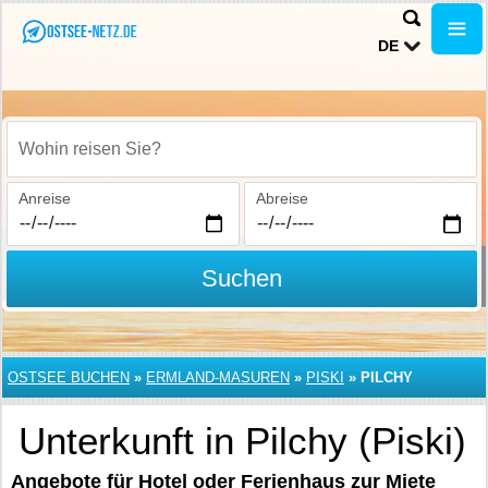
DE
Wohin reisen Sie?
Anreise
Abreise
Suchen
OSTSEE BUCHEN
»
ERMLAND-MASUREN
»
PISKI
»
PILCHY
Unterkunft in Pilchy (Piski)
Angebote für Hotel oder Ferienhaus zur Miete