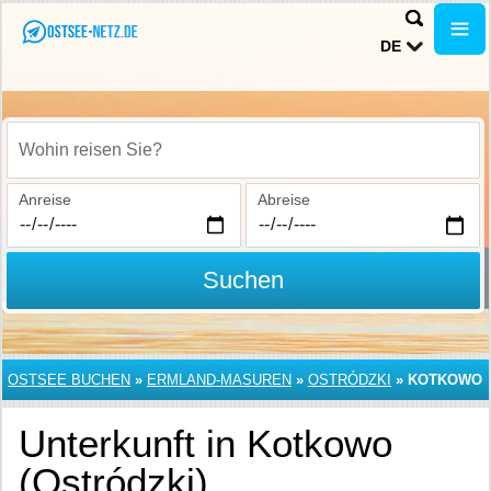
DE
Wohin reisen Sie?
Anreise
Abreise
Suchen
OSTSEE BUCHEN
»
ERMLAND-MASUREN
»
OSTRÓDZKI
»
KOTKOWO
Unterkunft in Kotkowo
(Ostródzki)