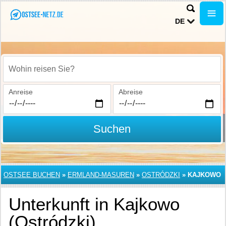
DE
Wohin reisen Sie?
Anreise
Abreise
Suchen
OSTSEE BUCHEN
»
ERMLAND-MASUREN
»
OSTRÓDZKI
»
KAJKOWO
Unterkunft in Kajkowo
(Ostródzki)