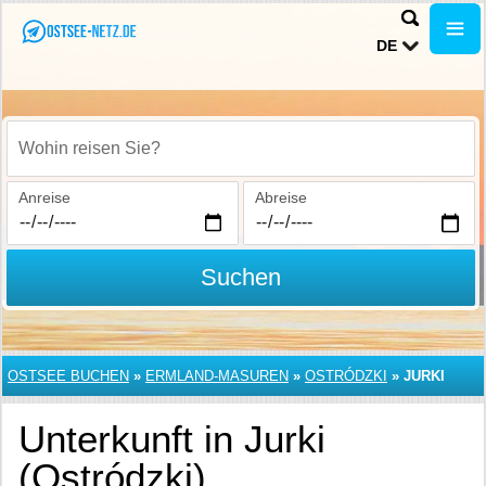
DE
Wohin reisen Sie?
Anreise
Abreise
Suchen
OSTSEE BUCHEN
»
ERMLAND-MASUREN
»
OSTRÓDZKI
»
JURKI
Unterkunft in Jurki
(Ostródzki)