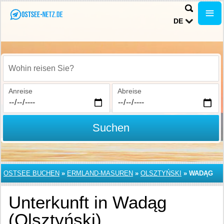
DE
Wohin reisen Sie?
Anreise
Abreise
Suchen
OSTSEE BUCHEN
»
ERMLAND-MASUREN
»
OLSZTYŃSKI
»
WADĄG
Unterkunft in Wadąg
(Olsztyński)