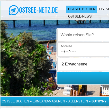
OSTSEE BUCHEN
OSTS
OSTSEE-NEWS
Wohin reisen Sie?
Anreise
OSTSEE BUCHEN
»
ERMLAND-MASUREN
»
ALLENSTEIN
»
BUTRYNY