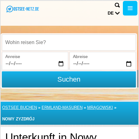
DE
Wohin reisen Sie?
Anreise
Abreise
Suchen
OSTSEE BUCHEN
»
ERMLAND-MASUREN
»
MRĄGOWSKI
»
NOWY ZYZDRÓJ
Unterkunft in Nowy