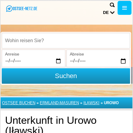
DE
Wohin reisen Sie?
Anreise
Abreise
Suchen
OSTSEE BUCHEN
»
ERMLAND-MASUREN
»
IŁAWSKI
»
UROWO
Unterkunft in Urowo
(Iławski)