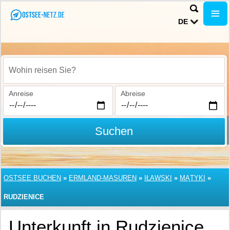
DE
Wohin reisen Sie?
Anreise
Abreise
Suchen
OSTSEE BUCHEN
»
ERMLAND-MASUREN
»
IŁAWSKI
»
MĄTYKI
»
RUDZIENICE
Unterkunft in Rudzienice