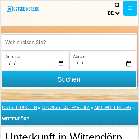
DE
Wohin reisen Sie?
Anreise
Abreise
Suchen
OSTSEE BUCHEN
»
LUDWIGSLUST-PARCHIM
»
AMT WITTENBURG
»
WITTENDÖRP
Unterkunft in Wittendörp