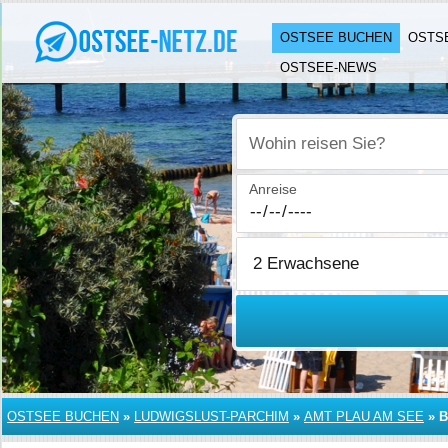
OSTSEE BUCHEN
OSTS
OSTSEE-NEWS
Wohin reisen Sie?
Anreise
OSTSEE BUCHEN
»
LUDWIGSLUST-PARCHIM
»
AMT PLAU AM SEE
»