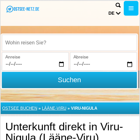
DE
Wohin reisen Sie?
Anreise
Abreise
Suchen
OSTSEE BUCHEN
»
LÄÄNE-VIRU
»
VIRU-NIGULA
Unterkunft direkt in Viru-
Nigula (Lääne-Viru)