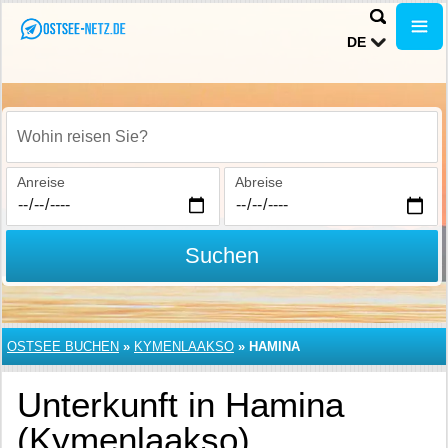
DE
Wohin reisen Sie?
Anreise
Abreise
Suchen
OSTSEE BUCHEN
»
KYMENLAAKSO
»
HAMINA
Unterkunft in Hamina
(Kymenlaakso)