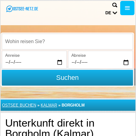
DE
Wohin reisen Sie?
Anreise
Abreise
Suchen
OSTSEE BUCHEN
»
KALMAR
»
BORGHOLM
Unterkunft direkt in
Borgholm (Kalmar)