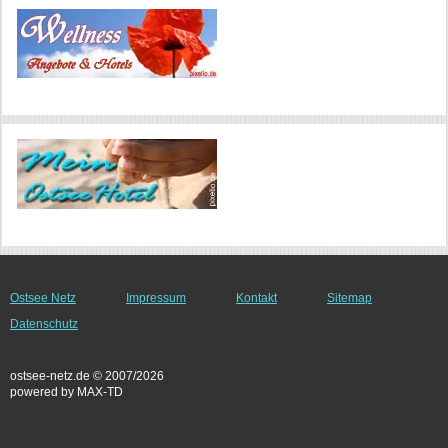
Ostsee Netz
Impressum
Kontakt
Sitemap
Datenschutz
ostsee-netz.de © 2007/2026
powered by MAX-TD