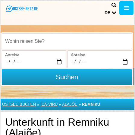
DE
Wohin reisen Sie?
Anreise
Abreise
Suchen
OSTSEE BUCHEN
»
IDA-VIRU
»
ALAJÕE
»
REMNIKU
Unterkunft in Remniku
(Alajõe)