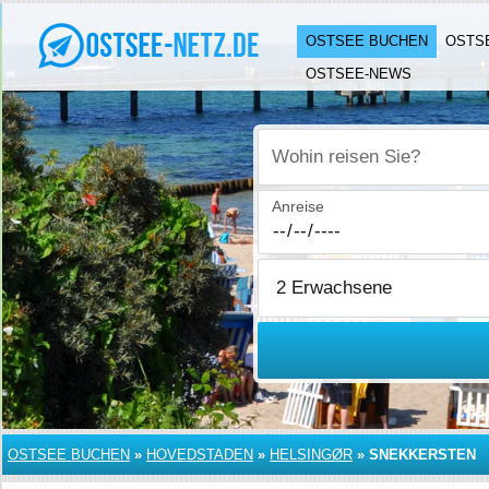
OSTSEE BUCHEN
OSTS
OSTSEE-NEWS
Wohin reisen Sie?
Anreise
OSTSEE BUCHEN
»
HOVEDSTADEN
»
HELSINGØR
»
SNEKKERSTEN