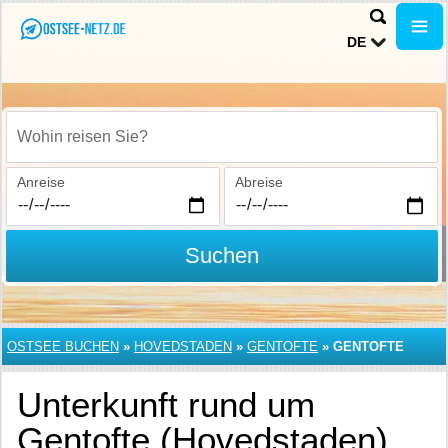
DE
Wohin reisen Sie?
Anreise
Abreise
Suchen
OSTSEE BUCHEN
»
HOVEDSTADEN
»
GENTOFTE
»
GENTOFTE
Unterkunft rund um
Gentofte (Hovedstaden)