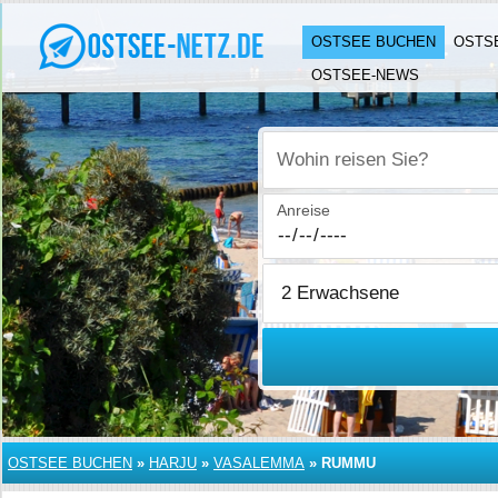
OSTSEE BUCHEN
OSTS
OSTSEE-NEWS
Wohin reisen Sie?
Anreise
OSTSEE BUCHEN
»
HARJU
»
VASALEMMA
»
RUMMU