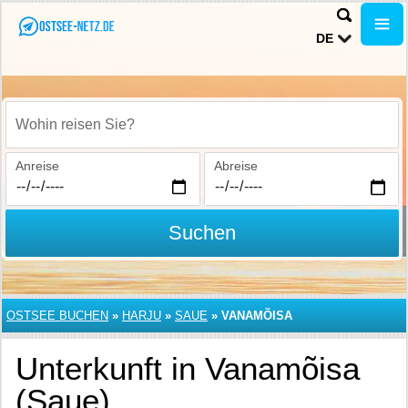
DE
Wohin reisen Sie?
Anreise
Abreise
Suchen
OSTSEE BUCHEN
»
HARJU
»
SAUE
»
VANAMÕISA
Unterkunft in Vanamõisa
(Saue)