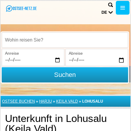
DE
Wohin reisen Sie?
Anreise
Abreise
Suchen
OSTSEE BUCHEN
»
HARJU
»
KEILA VALD
»
LOHUSALU
Unterkunft in Lohusalu
(Keila Vald)