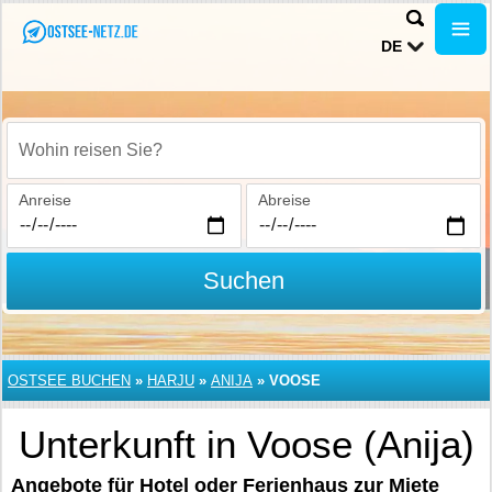
DE
Wohin reisen Sie?
Anreise
Abreise
Suchen
OSTSEE BUCHEN
»
HARJU
»
ANIJA
»
VOOSE
Unterkunft in Voose (Anija)
Angebote für Hotel oder Ferienhaus zur Miete