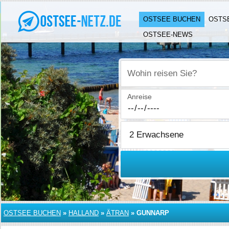
OSTSEE BUCHEN
OSTS
OSTSEE-NEWS
Wohin reisen Sie?
Anreise
OSTSEE BUCHEN
»
HALLAND
»
ÄTRAN
»
GUNNARP