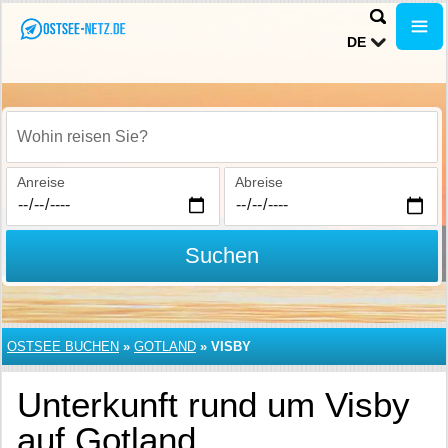
DE
Wohin reisen Sie?
Anreise
Abreise
Suchen
OSTSEE BUCHEN
»
GOTLAND
»
VISBY
Unterkunft rund um Visby
auf Gotland