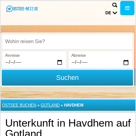
DE
Wohin reisen Sie?
Anreise
Abreise
Suchen
OSTSEE BUCHEN
»
GOTLAND
»
HAVDHEM
Unterkunft in Havdhem auf
Gotland