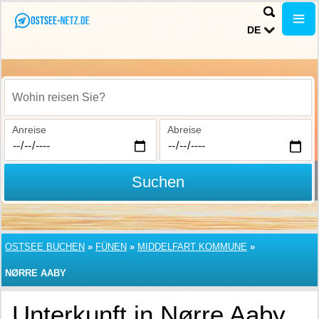
DE
Wohin reisen Sie?
Anreise
Abreise
Suchen
OSTSEE BUCHEN
»
FÜNEN
»
MIDDELFART KOMMUNE
»
NØRRE AABY
Unterkunft in Nørre Aaby