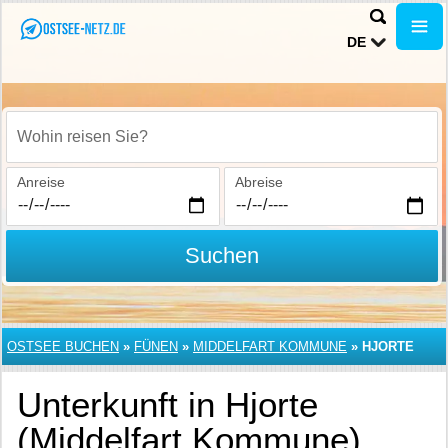
DE
Wohin reisen Sie?
Anreise
Abreise
Suchen
OSTSEE BUCHEN
»
FÜNEN
»
MIDDELFART KOMMUNE
»
HJORTE
Unterkunft in Hjorte
(Middelfart Kommune)