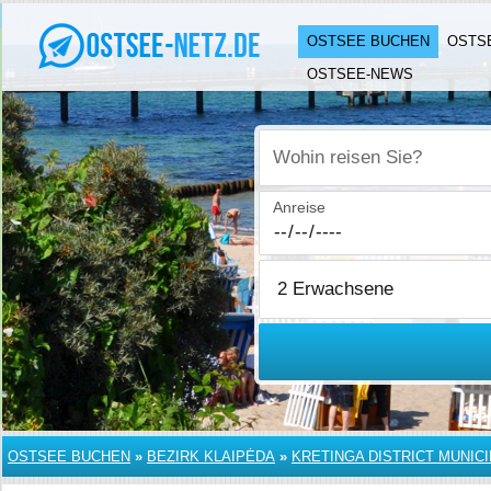
OSTSEE BUCHEN
OSTS
OSTSEE-NEWS
Wohin reisen Sie?
Anreise
OSTSEE BUCHEN
»
BEZIRK KLAIPĖDA
»
KRETINGA DISTRICT MUNICI