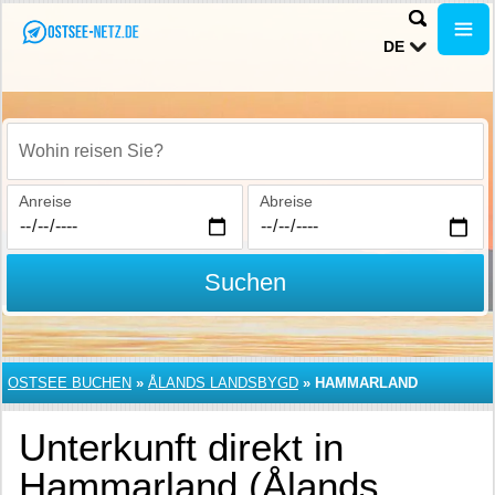
DE
Wohin reisen Sie?
Anreise
Abreise
Suchen
OSTSEE BUCHEN
»
ÅLANDS LANDSBYGD
»
HAMMARLAND
Unterkunft direkt in
Hammarland (Ålands