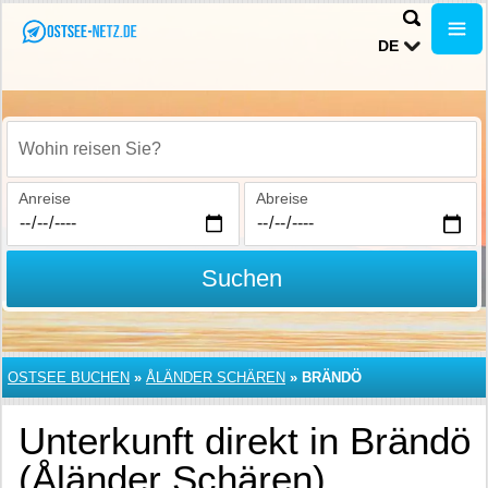
DE
Wohin reisen Sie?
Anreise
Abreise
Suchen
OSTSEE BUCHEN
»
ÅLÄNDER SCHÄREN
»
BRÄNDÖ
Unterkunft direkt in Brändö
(Åländer Schären)