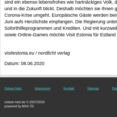
sind ein ebenso lebensfrohes wie hartnäckiges Volk, 
und in die Zukunft blickt. Deshalb möchten sie Ihnen g
Corona-Krise umgeht. Europäische Gäste werden beis
Juni aufs Herzlichste empfangen. Die Regierung unter
Soforthilfeprogrammen und Krediten. Und mit kurzwe
sowie Online-Games möchte Visit Estonia für Estland 
visitestonia.eu / nordlicht verlag
Datum: 08.06.2020
Ostsee Netz
Impressum
Kontakt
Sitemap
Dat
ostsee-netz.de © 2007/2026
powered by MAX-TD