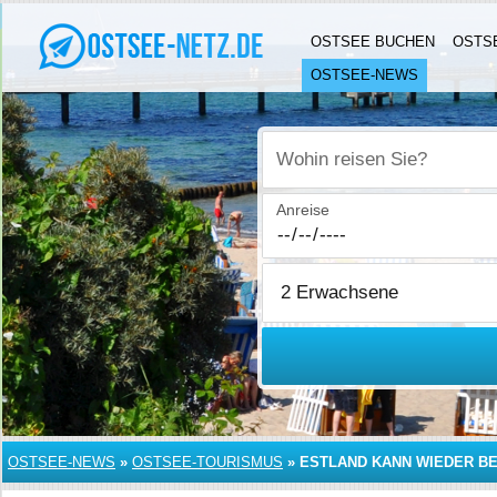
OSTSEE BUCHEN
OSTS
OSTSEE-NEWS
Wohin reisen Sie?
Anreise
OSTSEE-NEWS
»
OSTSEE-TOURISMUS
»
ESTLAND KANN WIEDER B