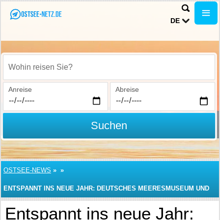
DE
Wohin reisen Sie?
Anreise
Abreise
Suchen
OSTSEE-NEWS
»
»
ENTSPANNT INS NEUE JAHR: DEUTSCHES MEERESMUSEUM UND
OZEANEUM STRALSUND
Entspannt ins neue Jahr: