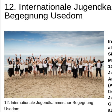
12. Internationale Jugend
Begegnung Usedom
I
a
S
M
1
J
A
(
t
J
12. Internationale Jugendkammerchor-Begegnung
G
Usedom
a