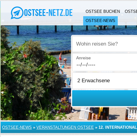
OSTSEE BUCHEN
OSTS
OSTSEE-NEWS
Wohin reisen Sie?
Anreise
OSTSEE-NEWS
»
VERANSTALTUNGEN OSTSEE
»
12. INTERNATION