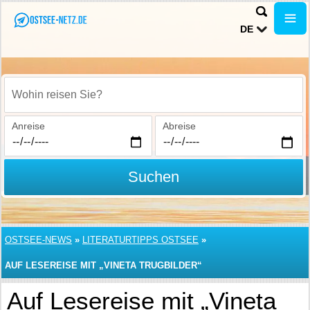
DE
Wohin reisen Sie?
Anreise
Abreise
Suchen
OSTSEE-NEWS
»
LITERATURTIPPS OSTSEE
»
AUF LESEREISE MIT „VINETA TRUGBILDER“
Auf Lesereise mit „Vineta