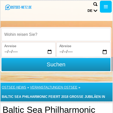
DE
Wohin reisen Sie?
Anreise
Abreise
Suchen
OSTSEE-NEWS
»
VERANSTALTUNGEN OSTSEE
»
BALTIC SEA PHILHARMONIC FEIERT 2018 GROSSE JUBILÄEN IN R
ASANTEN INTERNATIONALEN TOUREN
Baltic Sea Philharmonic