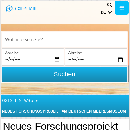
DE
Wohin reisen Sie?
Anreise
Abreise
Suchen
OSTSEE-NEWS
»
»
NEUES FORSCHUNGSPROJEKT AM DEUTSCHEN MEERESMUSEUM
STRALSUND
Neues Forschungsprojekt